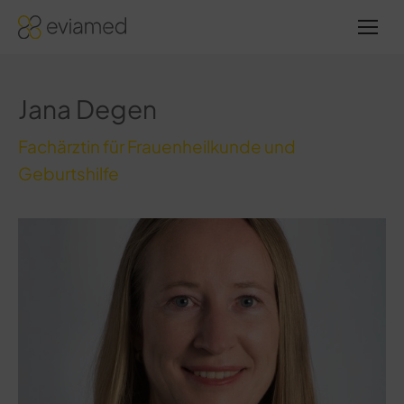
Sie
befinden
sich hier:
Jana Degen
Fachärztin für Frauenheilkunde und
Geburtshilfe