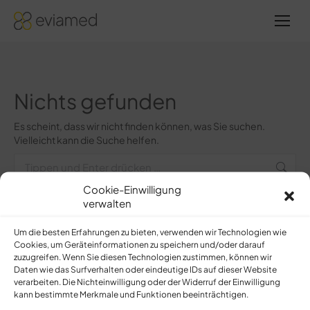
Sie
befinden
sich hier:
Nichts gefunden
Es scheint, dass wir nicht finden können, was Sie suchen.
Vielleicht kann die Suche helfen.
Search:
Cookie-Einwilligung
verwalten
Um die besten Erfahrungen zu bieten, verwenden wir Technologien wie
Cookies, um Geräteinformationen zu speichern und/oder darauf
zuzugreifen. Wenn Sie diesen Technologien zustimmen, können wir
evidenzbasierte
Daten wie das Surfverhalten oder eindeutige IDs auf dieser Website
ambulante
verarbeiten. Die Nichteinwilligung oder der Widerruf der Einwilligung
medizin
kann bestimmte Merkmale und Funktionen beeinträchtigen.