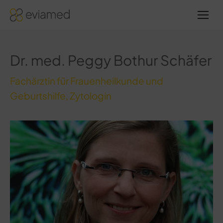
Sie
befinden
sich hier:
Dr. med. Peggy Bothur Schäfer
Fachärztin für Frauenheilkunde und
Geburtshilfe, Zytologin